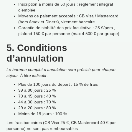
Inscription
à
moins de 50 jours
: r
è
glement int
é
gral
d
’
embl
é
e
Moyens de paiement accept
é
s
: CB Visa / Mastercard
(hors Amex et Diners), virement bancaire
Garantie de stabilit
é
des prix facultative
: 25
€
/pers.,
plafond 150
€
par personne (max 4
500
€
par groupe)
5. Conditions
d
’
annulation
Le bar
è
me complet d
’
annulation sera pr
é
cis
é
pour chaque
s
é
jour.
À
titre indicatif
:
Plus de 100 jours du d
é
part
: 15
% de frais
99
à
80 jours
: 25
%
79
à
45 jours
: 40
%
44
à
30 jours
: 70
%
29
à
20 jours
: 80
%
Moins de 19 jours
: 100
%
Les frais bancaires (CB Visa 25
€
, CB Mastercard 40
€
par
personne) ne sont pas remboursables.