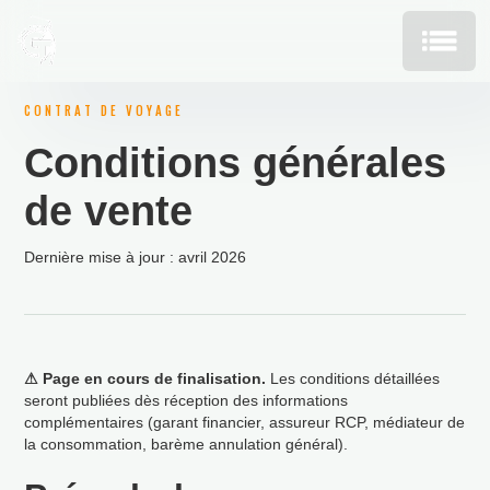
CONTRAT DE VOYAGE
Conditions g
é
n
é
rales
de vente
Derni
è
re mise
à
jour
: avril 2026
⚠ Page en cours de finalisation.
Les conditions d
é
taill
é
es
seront publi
é
es d
è
s r
é
ception des informations
compl
é
mentaires (garant financier, assureur RCP, m
é
diateur de
la consommation, bar
è
me annulation g
é
n
é
ral).