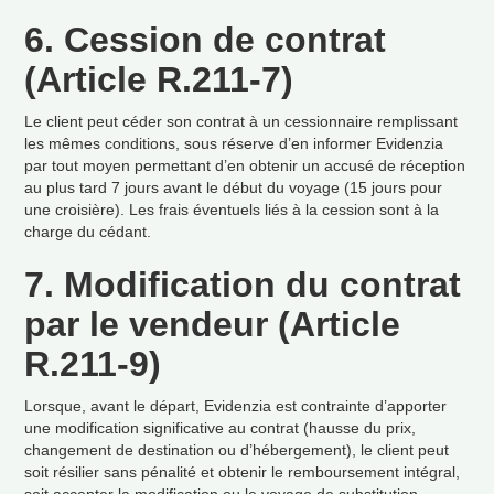
6. Cession de contrat
(Article R.211-7)
Le client peut c
é
der son contrat
à
un cessionnaire remplissant
les m
ê
mes conditions, sous r
é
serve d
’
en informer Evidenzia
par tout moyen permettant d
’
en obtenir un accus
é
de r
é
ception
au plus tard 7 jours avant le d
é
but du voyage (15 jours pour
une croisi
è
re). Les frais
é
ventuels li
é
s
à
la cession sont
à
la
charge du c
é
dant.
7. Modification du contrat
par le vendeur (Article
R.211-9)
Lorsque, avant le d
é
part, Evidenzia est contrainte d
’
apporter
une modification significative au contrat (hausse du prix,
changement de destination ou d
’
h
é
bergement), le client peut
soit r
é
silier sans p
é
nalit
é
et obtenir le remboursement int
é
gral,