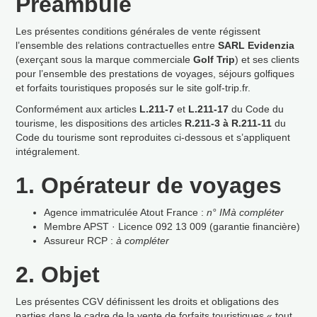
Pr
é
ambule
Les pr
é
sentes conditions g
é
n
é
rales de vente r
é
gissent
l
’
ensemble des relations contractuelles entre
SARL Evidenzia
(exer
ç
ant sous la marque commerciale
Golf Trip
) et ses clients
pour l
’
ensemble des prestations de voyages, s
é
jours golfiques
et forfaits touristiques propos
é
s sur le site golf-trip.fr.
Conform
é
ment aux articles
L.211-7
et
L.211-17
du Code du
tourisme, les dispositions des articles
R.211-3
à
R.211-11
du
Code du tourisme sont reproduites ci-dessous et s
’
appliquent
int
é
gralement.
1. Op
é
rateur de voyages
Agence immatricul
é
e Atout France
:
n
°
IM
à
compl
é
ter
Membre APST
·
Licence 092 13 009 (garantie financi
è
re)
Assureur RCP
:
à
compl
é
ter
2. Objet
Les pr
é
sentes CGV d
é
finissent les droits et obligations des
parties dans le cadre de la vente de forfaits touristiques
«
tout