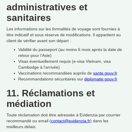
administratives et
sanitaires
Les informations sur les formalit
é
s de voyage sont fournies
à
titre indicatif et sous r
é
serve de modifications. Il appartient au
client de v
é
rifier avant son d
é
part
:
Validit
é
du passeport (au moins 6 mois apr
è
s la date de
retour pour l
’
Asie)
Visas
é
ventuellement requis (e-visa Vietnam, visa
Cambodge
à
l
’
arriv
é
e)
Vaccinations recommand
é
es aupr
è
s de
sante.gouv.fr
Recommandations s
é
curitaires sur
diplomatie.gouv.fr
11. R
é
clamations et
m
é
diation
Toute r
é
clamation doit
ê
tre adress
é
e
à
Evidenzia par courrier
recommand
é
ou email (
contact@evidenzia.fr
) dans les
meilleurs d
é
lais.