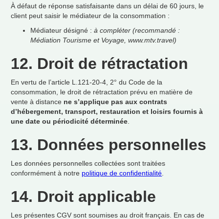
À
d
é
faut de r
é
ponse satisfaisante dans un d
é
lai de 60 jours, le
client peut saisir le m
é
diateur de la consommation
:
M
é
diateur d
é
sign
é
:
à
compl
é
ter (recommand
é
:
M
é
diation Tourisme et Voyage, www.mtv.travel)
12. Droit de r
é
tractation
En vertu de l
’
article L.121-20-4, 2
°
du Code de la
consommation, le droit de r
é
tractation pr
é
vu en mati
è
re de
vente
à
distance
ne s
’
applique pas aux contrats
d
’
h
é
bergement, transport, restauration et loisirs fournis
à
une date ou p
é
riodicit
é
d
é
termin
é
e
.
13. Donn
é
es personnelles
Les donn
é
es personnelles collect
é
es sont trait
é
es
conform
é
ment
à
notre
politique de confidentialit
é
.
14. Droit applicable
Les pr
é
sentes CGV sont soumises au droit fran
ç
ais. En cas de