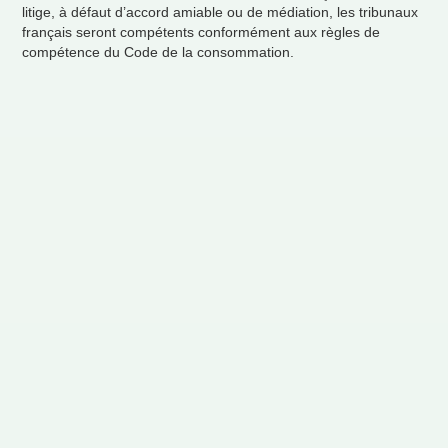
litige,
à
d
é
faut d
’
accord amiable ou de m
é
diation, les tribunaux
fran
ç
ais seront comp
é
tents conform
é
ment aux r
è
gles de
comp
é
tence du Code de la consommation.