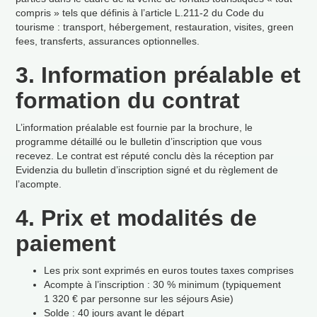
compris
»
tels que d
é
finis
à
l
’
article L.211-2 du Code du
tourisme
: transport, h
é
bergement, restauration, visites, green
fees, transferts, assurances optionnelles.
3. Information pr
é
alable et
formation du contrat
L
’
information pr
é
alable est fournie par la brochure, le
programme d
é
taill
é
ou le bulletin d
’
inscription que vous
recevez. Le contrat est r
é
put
é
conclu d
è
s la r
é
ception par
Evidenzia du bulletin d
’
inscription sign
é
et du r
è
glement de
l
’
acompte.
4. Prix et modalit
é
s de
paiement
Les prix sont exprim
é
s en euros toutes taxes comprises
Acompte
à
l
’
inscription
: 30
% minimum (typiquement
1
320
€
par personne sur les s
é
jours Asie)
Solde
: 40 jours avant le d
é
part