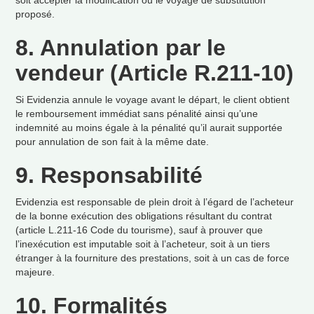
soit accepter la modification ou le voyage de substitution
propos
é
.
8. Annulation par le
vendeur (Article R.211-10)
Si Evidenzia annule le voyage avant le d
é
part, le client obtient
le remboursement imm
é
diat sans p
é
nalit
é
ainsi qu
’
une
indemnit
é
au moins
é
gale
à
la p
é
nalit
é
qu
’
il aurait support
é
e
pour annulation de son fait
à
la m
ê
me date.
9. Responsabilit
é
Evidenzia est responsable de plein droit
à
l
’
é
gard de l
’
acheteur
de la bonne ex
é
cution des obligations r
é
sultant du contrat
(article L.211-16 Code du tourisme), sauf
à
prouver que
l
’
inex
é
cution est imputable soit
à
l
’
acheteur, soit
à
un tiers
é
tranger
à
la fourniture des prestations, soit
à
un cas de force
majeure.
10. Formalit
é
s