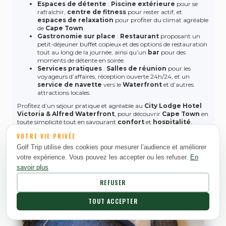
Espaces de détente
:
Piscine extérieure
pour se
rafraîchir,
centre de fitness
pour rester actif, et
espaces de relaxation
pour profiter du climat agréable
de
Cape Town
.
Gastronomie sur place
:
Restaurant
proposant un
petit-déjeuner buffet copieux et des options de restauration
tout au long de la journée, ainsi qu’un
bar
pour des
moments de détente en soirée.
Services pratiques
:
Salles de réunion
pour les
voyageurs d’affaires, réception ouverte 24h/24, et un
service de navette
vers le
Waterfront
et d’autres
attractions locales.
Profitez d’un séjour pratique et agréable au
City Lodge Hotel
Victoria & Alfred Waterfront
, pour découvrir
Cape Town
en
toute simplicité tout en savourant
confort
et
hospitalité
.
VOTRE VIE PRIVÉE
Golf Trip utilise des cookies pour mesurer l’audience et améliorer
votre expérience. Vous pouvez les accepter ou les refuser.
En
savoir plus
REFUSER
TOUT ACCEPTER